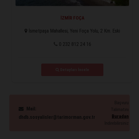
İZMİR FOÇA
İsmetpaşa Mahallesi, Yeni Foça Yolu, 2 Km. Eski
Foça/İZMİR
0 232 812 24 16
Detayları İncele
Başvuru
Mail:
Talimatını
Buradan
dhdb.sosyalisler@tarimorman.gov.tr
İndirebilirsiniz