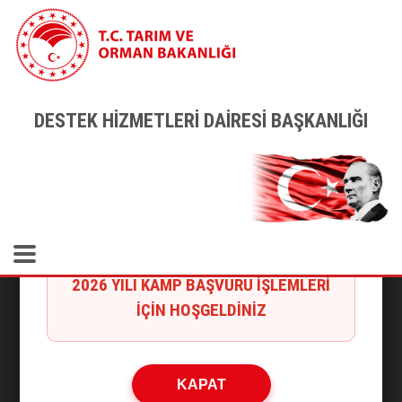
×
2026 KAMP DUYURUSU
DESTEK HİZMETLERİ DAİRESİ BAŞKANLIĞI
Destek Hizmetleri Dairesi Başkanlığı
2026 YILI KAMP BAŞVURU İŞLEMLERİ
İÇİN HOŞGELDİNİZ
2026 YILI KAMP BAŞVURU İŞLEMLERİ
KAPAT
Sonuç Sorgula